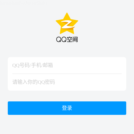
hiraishinNoJutsuShiki
hiraishinNoJutsuShiki
登录