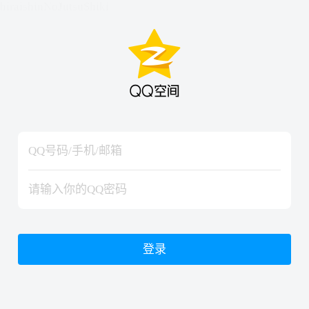
hiraishinNoJutsuShiki
hiraishinNoJutsuShiki
登录