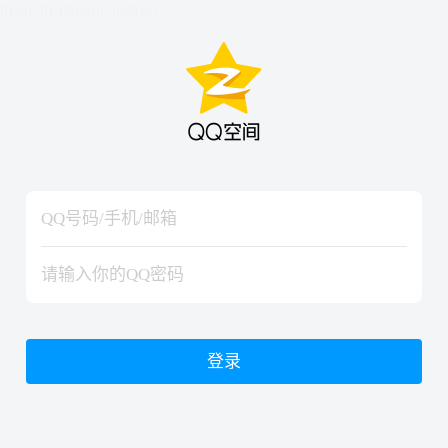
hiraishinNoJutsuShiki
hiraishinNoJutsuShiki
登录