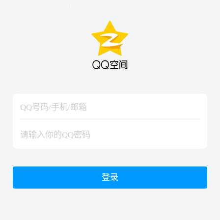
hiraishinNoJutsuShiki
hiraishinNoJutsuShiki
登录