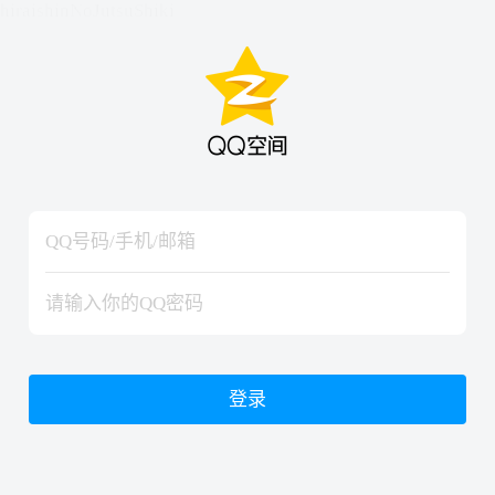
hiraishinNoJutsuShiki
hiraishinNoJutsuShiki
登录