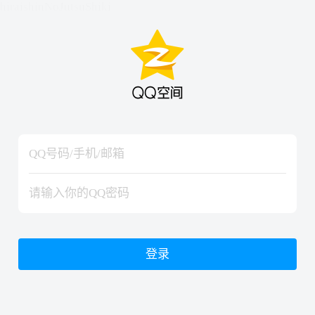
hiraishinNoJutsuShiki
hiraishinNoJutsuShiki
登录