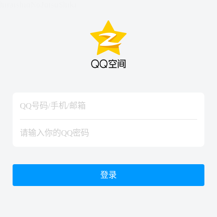
hiraishinNoJutsuShiki
hiraishinNoJutsuShiki
登录