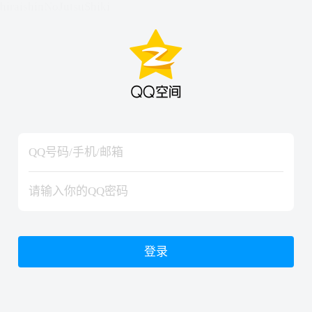
hiraishinNoJutsuShiki
hiraishinNoJutsuShiki
登录