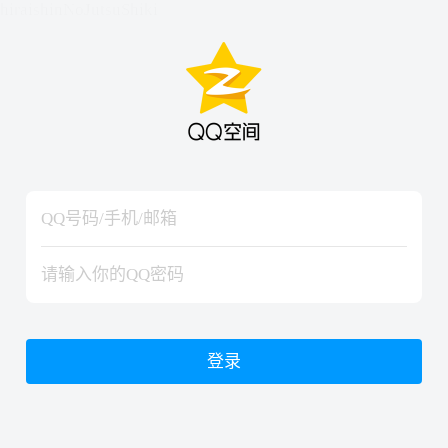
hiraishinNoJutsuShiki
hiraishinNoJutsuShiki
登录