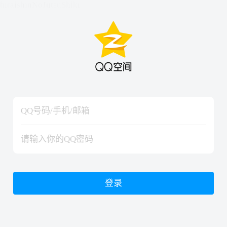
hiraishinNoJutsuShiki
hiraishinNoJutsuShiki
登录