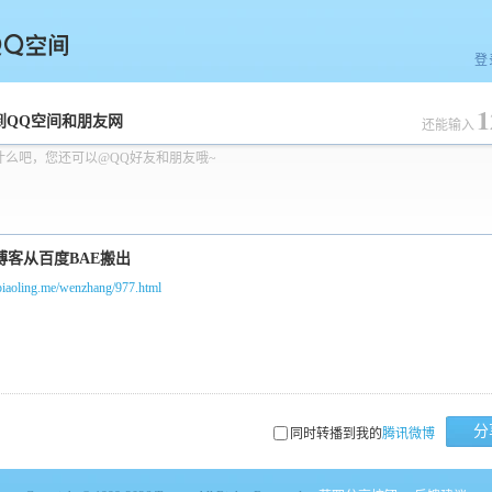
登
1
空间
到QQ空间和朋友网
还能输入
什么吧，您还可以@QQ好友和朋友哦~
/piaoling.me/wenzhang/977.html
分
同时转播到我的
腾讯微博