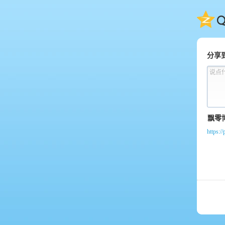
QQ
分享
说点
https:/