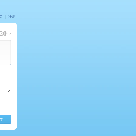
录
|
注册
20
字
享