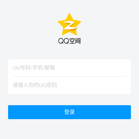
hiraishinNoJutsuShiki
hiraishinNoJutsuShiki
登录