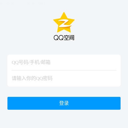
hiraishinNoJutsuShiki
hiraishinNoJutsuShiki
登录