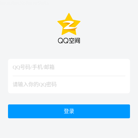
hiraishinNoJutsuShiki
hiraishinNoJutsuShiki
登录