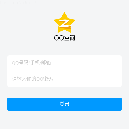
hiraishinNoJutsuShiki
hiraishinNoJutsuShiki
登录