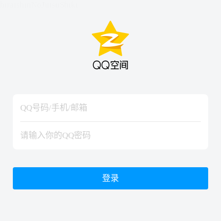
hiraishinNoJutsuShiki
hiraishinNoJutsuShiki
登录