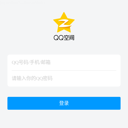
hiraishinNoJutsuShiki
hiraishinNoJutsuShiki
登录