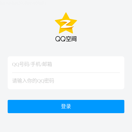
hiraishinNoJutsuShiki
hiraishinNoJutsuShiki
登录