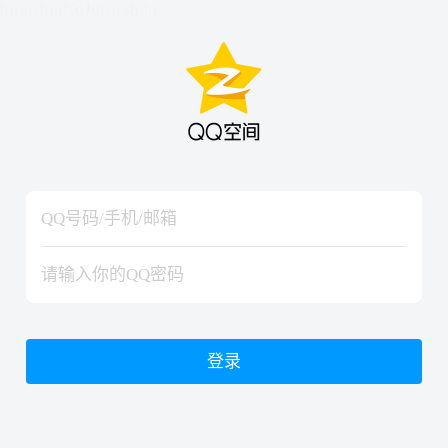
hiraishinNoJutsuShiki
hiraishinNoJutsuShiki
登录