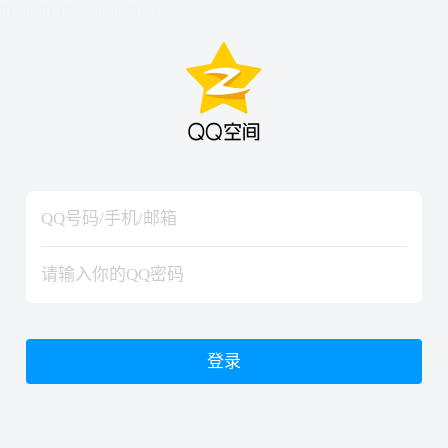
hiraishinNoJutsuShiki
hiraishinNoJutsuShiki
登录