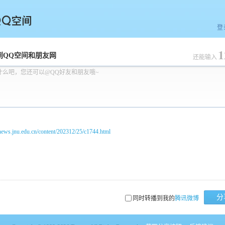
登
1
空间
到QQ空间和朋友网
还能输入
什么吧，您还可以@QQ好友和朋友哦~
/news.jnu.edu.cn/content/202312/25/c1744.html
分
同时转播到我的
腾讯微博