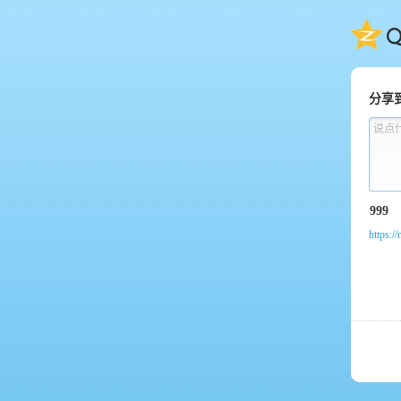
QQ
分享
说点
https:/