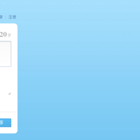
录
|
注册
20
字
享