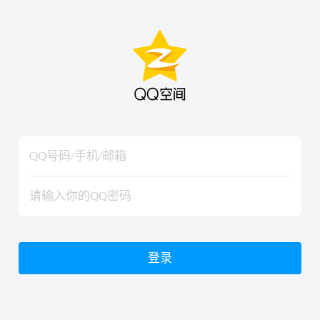
hiraishinNoJutsuShiki
hiraishinNoJutsuShiki
登录