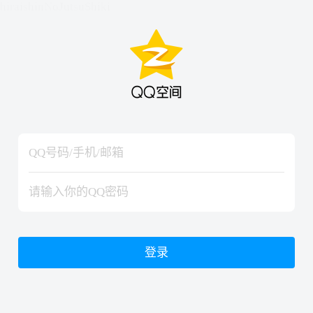
hiraishinNoJutsuShiki
hiraishinNoJutsuShiki
登录