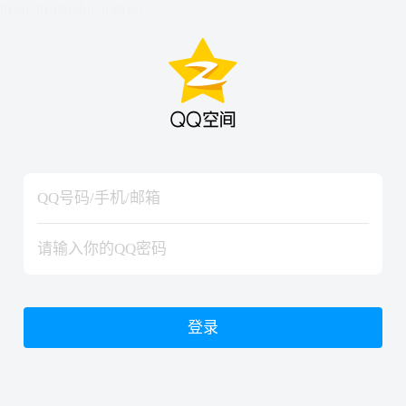
hiraishinNoJutsuShiki
hiraishinNoJutsuShiki
登录