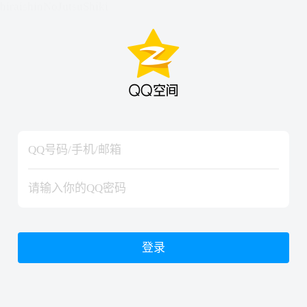
hiraishinNoJutsuShiki
hiraishinNoJutsuShiki
登录