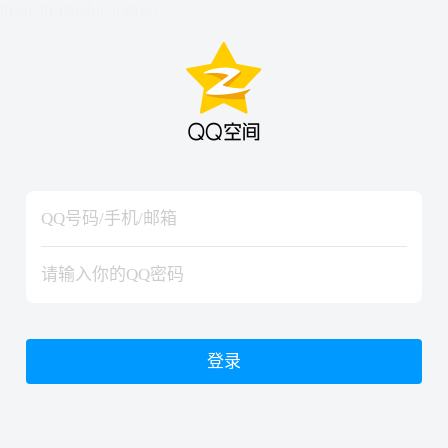
hiraishinNoJutsuShiki
hiraishinNoJutsuShiki
登录