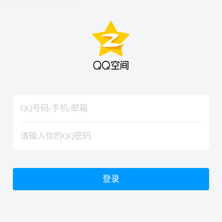
hiraishinNoJutsuShiki
hiraishinNoJutsuShiki
登录