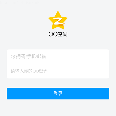
hiraishinNoJutsuShiki
hiraishinNoJutsuShiki
登录