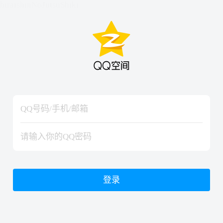
hiraishinNoJutsuShiki
hiraishinNoJutsuShiki
登录