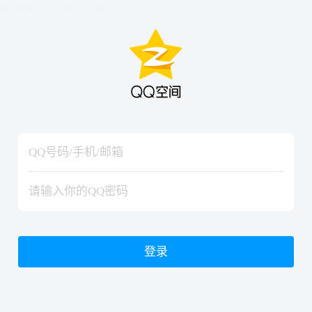
hiraishinNoJutsuShiki
hiraishinNoJutsuShiki
登录