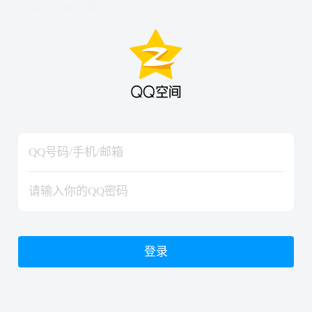
hiraishinNoJutsuShiki
hiraishinNoJutsuShiki
登录