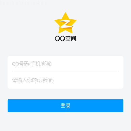
hiraishinNoJutsuShiki
hiraishinNoJutsuShiki
登录