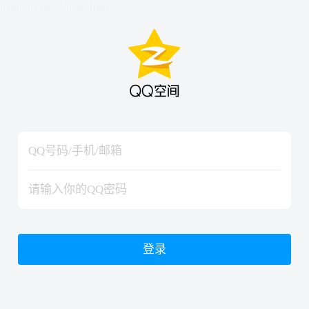
hiraishinNoJutsuShiki
hiraishinNoJutsuShiki
登录