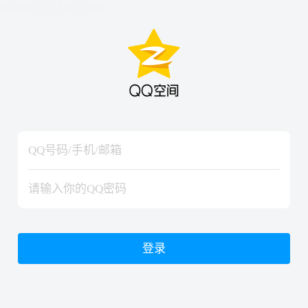
hiraishinNoJutsuShiki
hiraishinNoJutsuShiki
登录