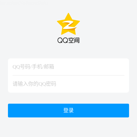
hiraishinNoJutsuShiki
hiraishinNoJutsuShiki
登录