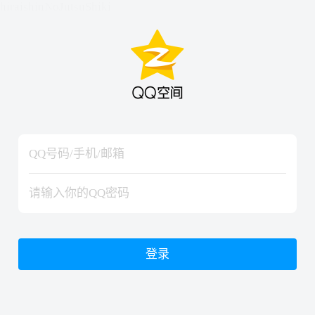
hiraishinNoJutsuShiki
hiraishinNoJutsuShiki
登录