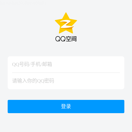
hiraishinNoJutsuShiki
hiraishinNoJutsuShiki
登录