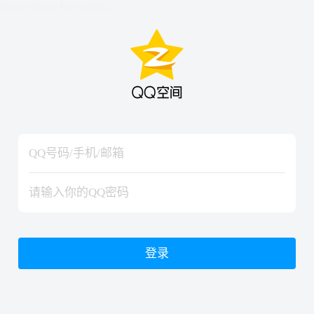
hiraishinNoJutsuShiki
hiraishinNoJutsuShiki
登录