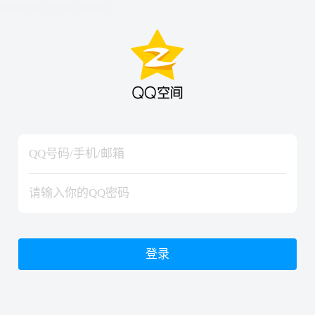
hiraishinNoJutsuShiki
hiraishinNoJutsuShiki
登录