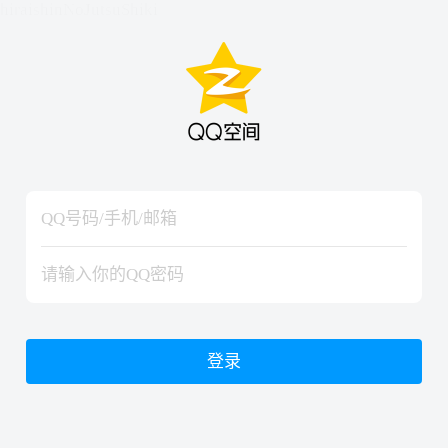
hiraishinNoJutsuShiki
hiraishinNoJutsuShiki
登录