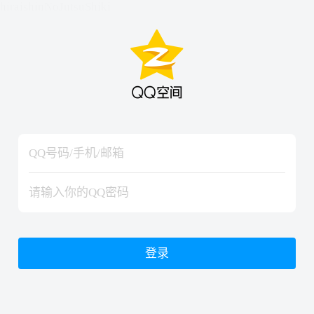
hiraishinNoJutsuShiki
hiraishinNoJutsuShiki
登录