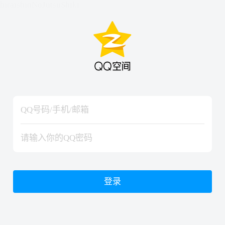
hiraishinNoJutsuShiki
hiraishinNoJutsuShiki
登录