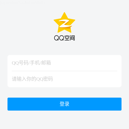
hiraishinNoJutsuShiki
hiraishinNoJutsuShiki
登录