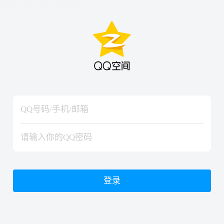
hiraishinNoJutsuShiki
hiraishinNoJutsuShiki
登录