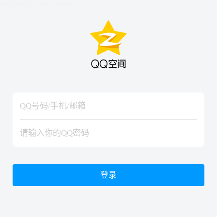
hiraishinNoJutsuShiki
hiraishinNoJutsuShiki
登录