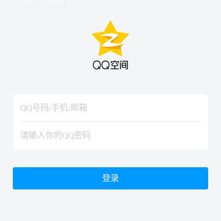
hiraishinNoJutsuShiki
hiraishinNoJutsuShiki
登录