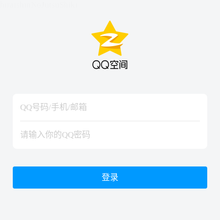
hiraishinNoJutsuShiki
hiraishinNoJutsuShiki
登录