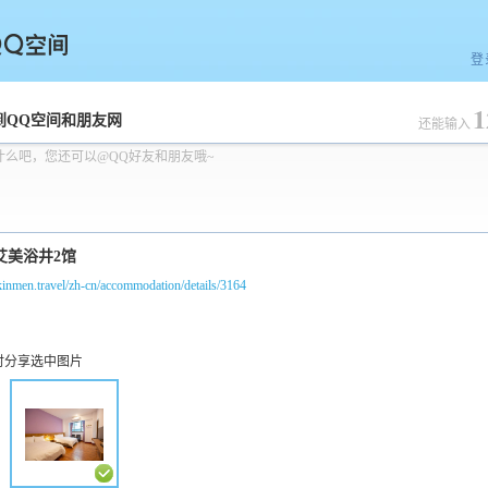
登
1
空间
到QQ空间和朋友网
还能输入
什么吧，您还可以@QQ好友和朋友哦~
/kinmen.travel/zh-cn/accommodation/details/3164
时分享选中图片