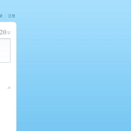
录
|
注册
20
字