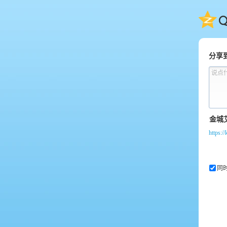
QQ
分享
说点
https:/
同