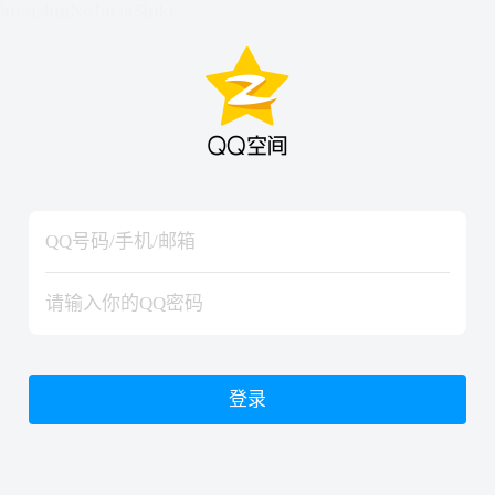
hiraishinNoJutsuShiki
hiraishinNoJutsuShiki
登录