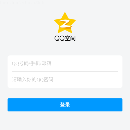
hiraishinNoJutsuShiki
hiraishinNoJutsuShiki
登录